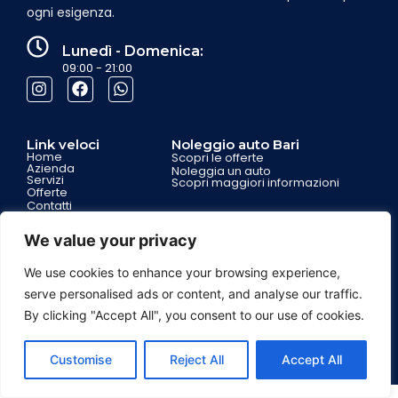
ogni esigenza.
Lunedì - Domenica:
09:00 - 21:00
Link veloci
Noleggio auto Bari
Home
Scopri le offerte
Azienda
Noleggia un auto
Servizi
Scopri maggiori informazioni
Offerte
Contatti
Partnership
We value your privacy
Garanzie per i clienti
We use cookies to enhance your browsing experience,
Assistenza 7 giorni su 7
Assistenza stradale
serve personalised ads or content, and analyse our traffic.
Privacy Policy
Cookie Pollicy
By clicking "Accept All", you consent to our use of cookies.
Contattaci su Whatsapp
© 2025 Realizzato da
Sodano Consulting
Customise
Reject All
Accept All